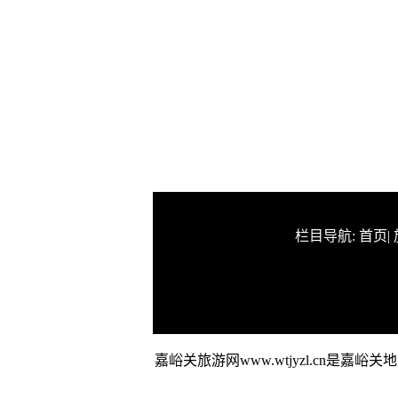
栏目导航:
首页
|
嘉峪关旅游网www.wtjyzl.cn